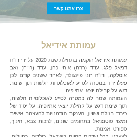
צרו אתנו קשר
עמותת אידיאל
עמותת אידיאל הוקמה בתחילת שנת 2020 על ידי רו"ח
דניאל פלג, עו"ד (רו"ח) איתי כהן, עו"ד (רו"ח) זאב
אוסלקה, ורו"ח רוני פיינגולד, לאחר ששנים קודם לכן
פעלו יחד במטרה לסייע לאוכלוסיות חלשות תוך שימת
דגש על קהילת יוצאי אתיופיה.
העמותה שמה לה כמטרה לסייע לאוכלוסיות חלשות,
תוך שימת דגש על קהילת יוצאי אתיופיה, על יסוד של
כיבוד הזולת ושוויון, הענקת הזדמנויות להעצמה אישית
ומיצוי פוטנציאל בתחומים שונים, לרבות צבא, חינוך,
ספורט ואמנות.
לצערנו, בכל שדרות החיים בישראל, כילדים, כחיילים,