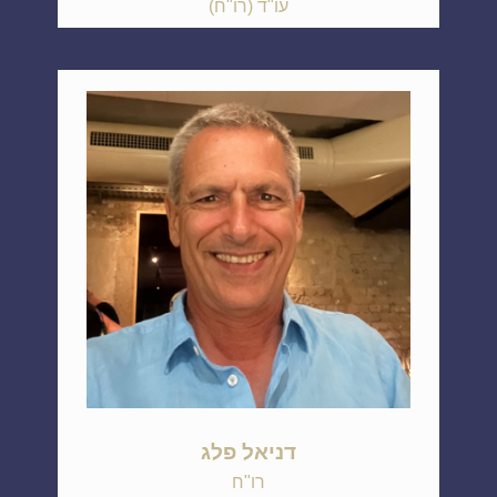
עו"ד (רו"ח)
דניאל פלג
רו"ח