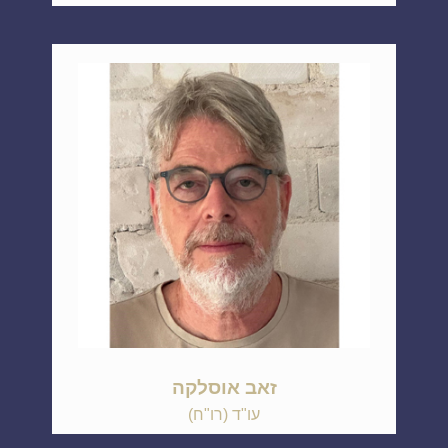
זאב אוסלקה
עו"ד (רו"ח)