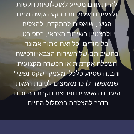
להוות גורם מסייע לאוכלוסיות חלשות
ולצעירים שלמרות הרקע הקשה ממנו
הגיעו, שואפים להתקדם, להצליח
ולהצטיין בשירות הצבאי, בספורט
ובלימודים. כל זאת מתוך אמונה
בחשיבותם של השירות הצבאי ורכישת
השכלה אקדמית או הכשרה מקצועית
והבנה שסיוע כלכלי מעניק "שקט נפשי"
שמאפשר לרכז מאמצים לטובת השגת
היעדים האישיים ופריצת תקרת הזכוכית
בדרך להצלחה במסלול החיים.