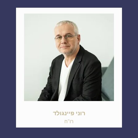
רוני פיינגולד
רו"ח